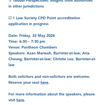
💡 Global Perspectives: Insights from authorities
in other jurisdictions
☑️ 1 Law Society CPD Point accreditation
application in progress
Date
: Friday, 22 May 2026
Time
: 6:30 – 7:30 pm
Venue
: Pantheon Chambers
Speakers
: Azan Marwah, Barrister-at-law; Aria
Cheung, Barrister-at-law; Christie Lee, Barrister-at-
law
Both solicitors and non-solicitors are welcome.
Reserve your seat
here
.
For more information about the speakers, please
visit
here
.