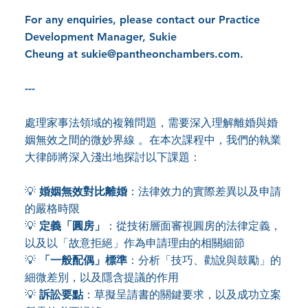
For any enquiries, please contact our Practice
Development Manager, Sukie
Cheung at
sukie@pantheonchambers.com
.
---
處理家事法領域的複雜問題，需要深入理解離婚與婚
姻無效之間的微妙界線 。在本次課程中，我們的執業
大律師將深入淺出地探討以下課題：
💡
婚姻無效對比離婚
：法律效力的實際差異以及申請
的嚴格時限
💡
定義「圓房」
：從技術層面審視圓房的法律定義，
以及以「故意拒絕」作為申請理由的相關細節
💡
「一般配偶」標準
：分析「技巧、勸說與鼓勵」的
細微差別，以及隱含提議的作用
💡
訴訟要點
：草擬呈請書的關鍵要求，以及成功立案