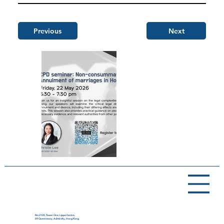
Previous
Next
Rm 2105, Tower One, Lippo Centre,
89 Queensway, Admiralty, Hong Kong