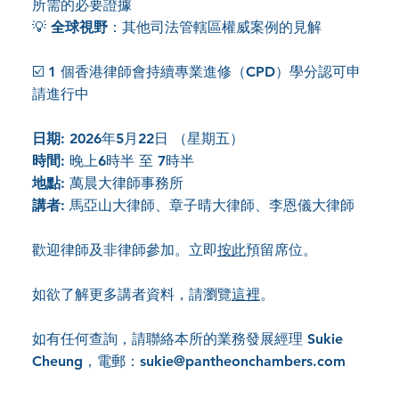
所需的必要證據
💡
全球視野
：其他司法管轄區權威案例的見解
☑️ 1 個香港律師會持續專業進修（CPD）學分認可申
請進行中
日期
: 2026年5月22日 （星期五）
時間
: 晚上6時半 至 7時半
地點
: 萬晨大律師事務所
講者
: 馬亞山大律師、章子晴大律師、李恩儀大律師
歡迎律師及非律師參加。立即
按此
預留席位。
如欲了解更多講者資料，請瀏覽
這裡
。
如有任何查詢，請聯絡本所的業務發展經理 Sukie
Cheung，電郵：sukie@pantheonchambers.com