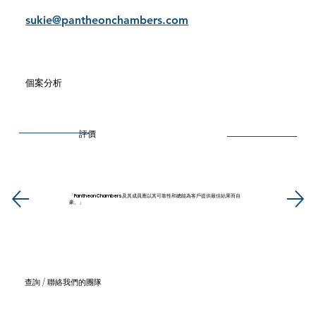
sukie@pantheonchambers.com
個案分析
評價
「Pantheon Chambers及其成員應以其可靠性和總能為客戶提供最佳結果而自
豪。」
查詢 / 聯絡我們的團隊