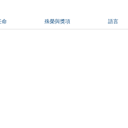
任命
殊榮與獎項
語言