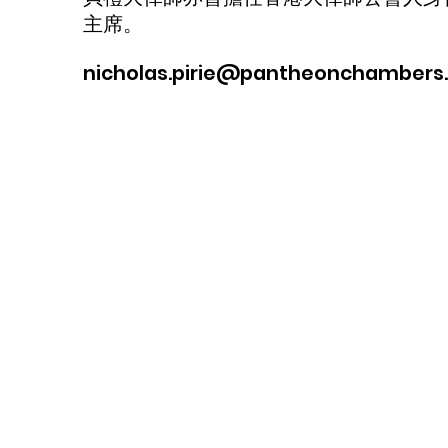
主席。
nicholas.pirie@pantheonchambers